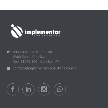
Rua Itatiaia, 845 - Portão
Work Space Curitiba
Cep: 81070-100 - Curitiba - PR
contato@implementarconsultoria.com.br